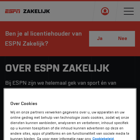
Ben je al licentiehouder van
Ja
Nee
ESPN Zakelijk?
OVER ESPN ZAKELIJK
Bij ESPN zijn we helemaal gek van sport én van
televisie. We doen er dan ook alles aan om de spanning
en emotie van een wedstrijd perfect in beeld te krijgen.
Over Cookies
En als echte fans weten we dat je meer geniet als je
Wij en onze partners verwerken gegevens over u, uw apparaten en uw
samen kijkt!
online gedrag met behulp van technologie zoals cookies, zodat wij onze
diensten kunnen aanbieden, analyseren en verbeteren; inhoud specifiek
op u kunnen toespitsen of die inhoud kunnen adverteren op deze en
andere sites, apps of platforms en om functionaliteit van sociale media te
kunnen bieden. Ga voor meer informatie naar ons
Cookiebeleid
.